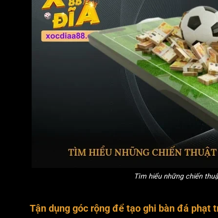
Tìm hiểu những chiến thuật
Tận dụng góc rộng để tạo ghi bàn đá phạt t