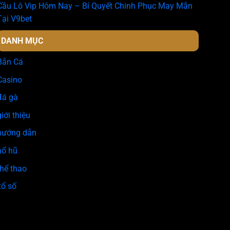
Cầu Lô Vip Hôm Nay – Bí Quyết Chinh Phục May Mắn
Tại V9bet
DANH MỤC
Bắn Cá
Casino
đá gà
giới thiệu
hướng dẫn
nổ hũ
thể thao
xổ số