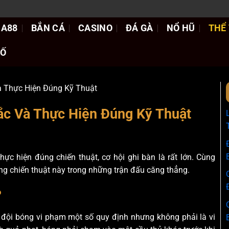
IA88
BẮN CÁ
CASINO
ĐÁ GÀ
NỔ HŨ
THỂ
SỐ
à Thực Hiện Đúng Kỹ Thuật
ắc Và Thực Hiện Đúng Kỹ Thuật
ực hiện đúng chiến thuật, cơ hội ghi bàn là rất lớn. Cùng
g chiến thuật này trong những trận đấu căng thẳng.
?
i đội bóng vi phạm một số quy định nhưng không phải là vi