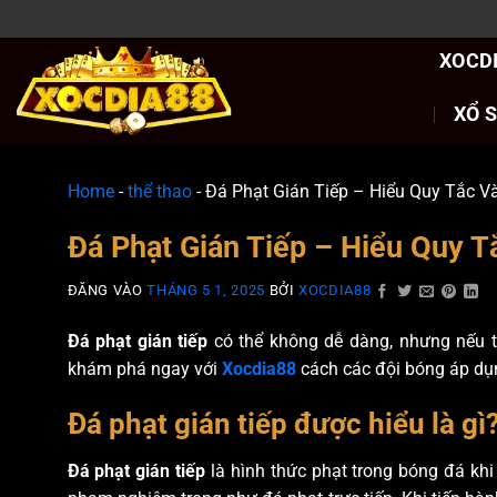
XOCD
XỔ 
Home
-
thể thao
-
Đá Phạt Gián Tiếp – Hiểu Quy Tắc V
Đá Phạt Gián Tiếp – Hiểu Quy T
ĐĂNG VÀO
THÁNG 5 1, 2025
BỞI
XOCDIA88
Đá phạt gián tiếp
có thể không dễ dàng, nhưng nếu th
khám phá ngay với
Xocdia88
cách các đội bóng áp dụn
Đá phạt gián tiếp được hiểu là gì
Đá phạt gián tiếp
là hình thức phạt trong bóng đá kh