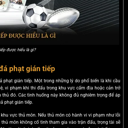
iếp được hiểu là gì?
á phạt gián tiếp
 phạt gián tiếp. Một trong những lý do phổ biến là khi cầu
ệ, vi phạm khi thi đấu trong khu vực cấm địa hoặc cản trở
 thủ đó. Các tình huống này không đủ nghiêm trọng để áp
ả phạt gián tiếp.
 khu vực thủ môn. Nếu thủ môn có hành vi vi phạm như lỗi
hi thủ môn không cố tình tham gia vào trận đấu, trọng tài sẽ