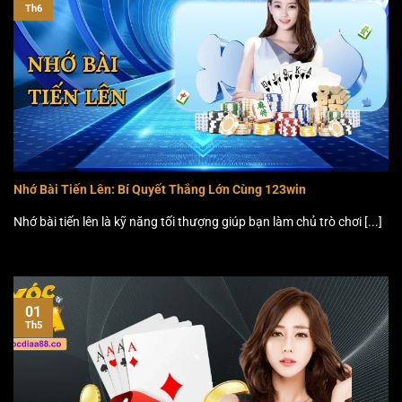
Th6
Nhớ Bài Tiến Lên: Bí Quyết Thắng Lớn Cùng 123win
Nhớ bài tiến lên là kỹ năng tối thượng giúp bạn làm chủ trò chơi [...]
01
Th5