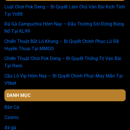
Luật Chơi Pok Deng – Bí Quyết Làm Chủ Ván Bài Kịch Tính
Tại Yo88
Đá Gà Campuchia Hôm Nay – Đấu Trường Sôi Động Bùng
Nổ Tại KL99
Chiến Thuật Bắt Lô Khung – Bí Quyết Chinh Phục Lô Đề
Huyền Thoại Tại MMOO
Chiến Thuật Chơi Pok Deng – Bí Quyết Thống Trị Ván Bài
Tại Rwin
Cầu Lô Vip Hôm Nay – Bí Quyết Chinh Phục May Mắn Tại
V9bet
DANH MỤC
Bắn Cá
Casino
đá gà