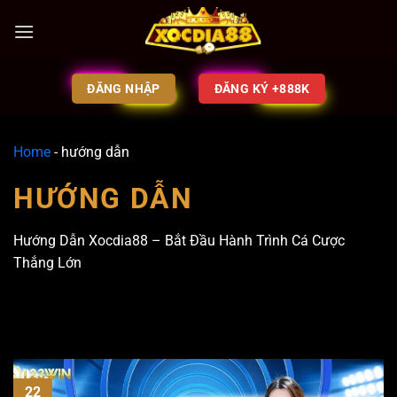
ĐĂNG NHẬP
ĐĂNG KÝ +888K
Home
-
hướng dẫn
HƯỚNG DẪN
Hướng Dẫn Xocdia88 – Bắt Đầu Hành Trình Cá Cược
Thắng Lớn
22