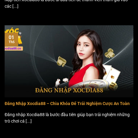
các [...]
01
Th5
Đăng Nhập Xocdia88 – Chìa Khóa Để Trải Nghiệm Cược An Toàn
Đăng nhập Xocdia88 là bước đầu tiên giúp bạn trải nghiệm những
trò chơi cá [...]