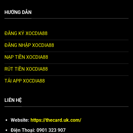
HƯỚNG DẪN
ĐĂNG KÝ XOCDIA88
ĐĂNG NHẬP XOCDIA88
NẠP TIỀN XOCDIA88
RÚT TIỀN XOCDIA88
TẢI APP XOCDIA88
LIÊN HỆ
Website:
https://thecard.uk.com/
Điện Thoại: 0901 323 907