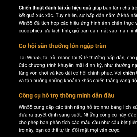
Chiến thuật đánh tài xỉu hiệu quả
giúp bạn làm chủ trò 
kết quả xúc xắc. Tuy nhiên, sự hấp dẫn nằm ở khả năn
Win55 đã tích hợp các hiệu ứng hình ảnh chân thực 
cuộc phiêu lưu kịch tính, giữ bạn dán mắt vào màn hìn
Cơ hội săn thưởng lớn ngập tràn
Tại Win55, tài xỉu mang lại tỷ lệ thưởng hấp dẫn, ch
Các chương trình khuyến mãi định kỳ, như thưởng nạp
tăng vốn chơi và kéo dài cơ hội chinh phục. Với
chiến 
và tận hưởng những khoảnh khắc chiến thắng vang dội
Công cụ hỗ trợ thông minh dẫn đầu
Win55 cung cấp các tính năng hỗ trợ như bảng lịch sử 
đưa ra quyết định sáng suốt. Những công cụ này đặc 
cho phép bạn phân tích các mẫu cầu như cầu bệt (liên t
trợ này, bạn có thể tự tin đối mặt mọi ván cược.