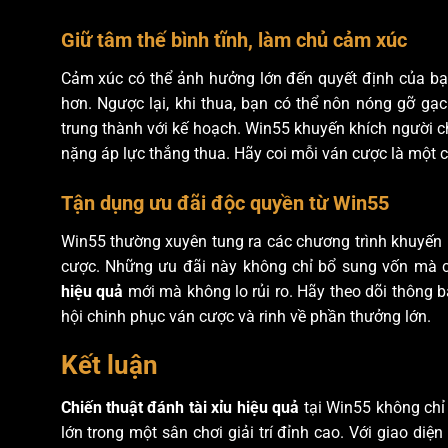
Giữ tâm thế bình tĩnh, làm chủ cảm xúc
Cảm xúc có thể ảnh hưởng lớn đến quyết định của bạn. 
hơn. Ngược lại, khi thua, bạn có thể nôn nóng gỡ gạ
trung thành với kế hoạch. Win55 khuyến khích người chơ
nặng áp lực thắng thua. Hãy coi mỗi ván cược là một cơ
Tận dụng ưu đãi độc quyền từ Win55
Win55 thường xuyên tung ra các chương trình khuyến 
cược. Những ưu đãi này không chỉ bổ sung vốn mà 
hiệu quả
mới mà không lo rủi ro. Hãy theo dõi thông 
hội chinh phục ván cược và rinh về phần thưởng lớn.
Kết luận
Chiến thuật đánh tài xỉu hiệu quả
tại Win55 không chỉ
lớn trong một sân chơi giải trí đỉnh cao. Với giao diệ