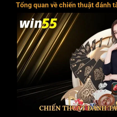
Tổng quan về chiến thuật đánh tà