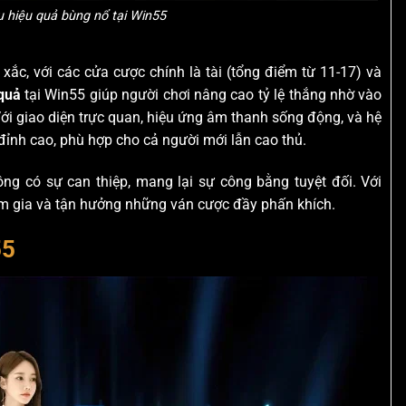
ỉu hiệu quả bùng nổ tại Win55
 xắc, với các cửa cược chính là tài (tổng điểm từ 11-17) và
 quả
tại Win55 giúp người chơi nâng cao tỷ lệ thắng nhờ vào
ới giao diện trực quan, hiệu ứng âm thanh sống động, và hệ
đỉnh cao, phù hợp cho cả người mới lẫn cao thủ.
ng có sự can thiệp, mang lại sự công bằng tuyệt đối. Với
ham gia và tận hưởng những ván cược đầy phấn khích.
55