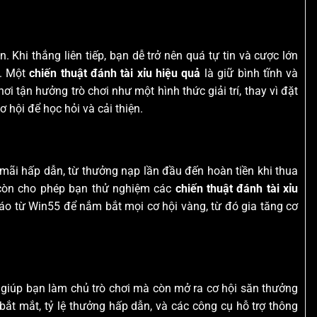
Khi thắng liên tiếp, bạn dễ trở nên quá tự tin và cược lớn
c. Một
chiến thuật đánh tài xỉu hiệu quả
là giữ bình tĩnh và
i tận hưởng trò chơi như một hình thức giải trí, thay vì đặt
 hội để học hỏi và cải thiện.
mãi hấp dẫn, từ thưởng nạp lần đầu đến hoàn tiền khi thua
còn cho phép bạn thử nghiệm các
chiến thuật đánh tài xỉu
báo từ Win55 để nắm bắt mọi cơ hội vàng, từ đó gia tăng cơ
 giúp bạn làm chủ trò chơi mà còn mở ra cơ hội săn thưởng
n bắt mắt, tỷ lệ thưởng hấp dẫn, và các công cụ hỗ trợ thông