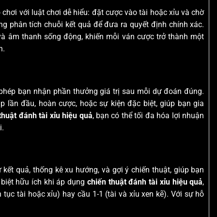
chơi với luật chơi dễ hiểu: đặt cược vào tài hoặc xỉu và chờ
g phân tích chuỗi kết quả để đưa ra quyết định chính xác.
và âm thanh sống động, khiến mỗi ván cược trở thành một
h.
o phép bạn nhận phần thưởng giá trị sau mỗi dự đoán đúng.
 lần đầu, hoàn cược, hoặc sự kiện đặc biệt, giúp bạn gia
thuật đánh tài xỉu hiệu quả
, bạn có thể tối đa hóa lợi nhuận
.
kết quả, thống kê xu hướng, và gợi ý chiến thuật, giúp bạn
biệt hữu ích khi áp dụng
chiến thuật đánh tài xỉu hiệu quả
,
ục tài hoặc xỉu) hay cầu 1-1 (tài và xỉu xen kẽ). Với sự hỗ